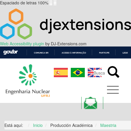
Espaciado de letras
100
%
Web Accessibility plugin
by DJ-Extensions.com
COMUNICA BR
ACESSO À INFORMAÇÃO
PARTICIPE
LEGISL
IR
PARA
O
CONTEÚDO
Está aquí:
Inicio
Producción Académica
Maestria