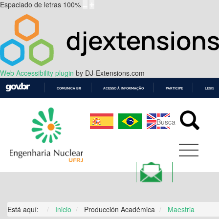
Espaciado de letras
100
%
Web Accessibility plugin
by DJ-Extensions.com
COMUNICA BR
ACESSO À INFORMAÇÃO
PARTICIPE
LEGISL
IR
PARA
O
CONTEÚDO
Está aquí:
Inicio
Producción Académica
Maestria