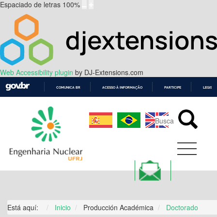
Espaciado de letras
100
%
Web Accessibility plugin
by DJ-Extensions.com
COMUNICA BR
ACESSO À INFORMAÇÃO
PARTICIPE
LEGISL
IR
PARA
O
CONTEÚDO
Está aquí:
Inicio
Producción Académica
Doctorado