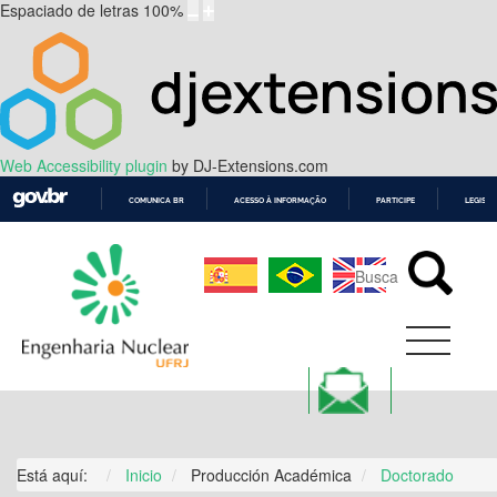
Espaciado de letras
100
%
Web Accessibility plugin
by DJ-Extensions.com
COMUNICA BR
ACESSO À INFORMAÇÃO
PARTICIPE
LEGISL
IR
PARA
O
CONTEÚDO
Está aquí:
Inicio
Producción Académica
Doctorado