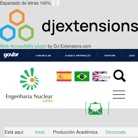
Espaciado de letras
100
%
Web Accessibility plugin
by DJ-Extensions.com
COMUNICA BR
ACESSO À INFORMAÇÃO
PARTICIPE
LEGISL
IR
PARA
O
CONTEÚDO
Está aquí:
Inicio
Producción Académica
Doctorado