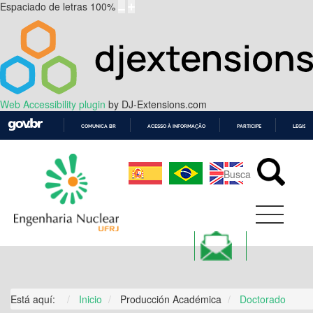
Espaciado de letras
100
%
Web Accessibility plugin
by DJ-Extensions.com
COMUNICA BR
ACESSO À INFORMAÇÃO
PARTICIPE
LEGISL
IR
PARA
O
CONTEÚDO
Está aquí:
Inicio
Producción Académica
Doctorado