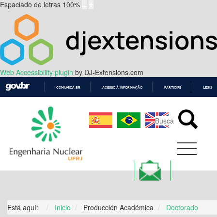
Espaciado de letras
100
%
Web Accessibility plugin
by DJ-Extensions.com
COMUNICA BR
ACESSO À INFORMAÇÃO
PARTICIPE
LEGISL
IR
PARA
O
CONTEÚDO
Está aquí:
Inicio
Producción Académica
Doctorado