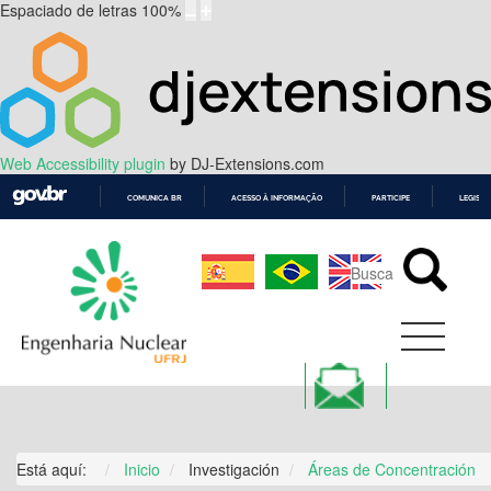
Espaciado de letras
100
%
Web Accessibility plugin
by DJ-Extensions.com
COMUNICA BR
ACESSO À INFORMAÇÃO
PARTICIPE
LEGISL
IR
PARA
O
CONTEÚDO
Está aquí:
Inicio
Investigación
Áreas de Concentración