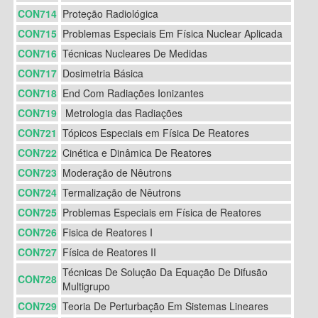
CON714
Proteção Radiológica
CON715
Problemas Especiais Em Física Nuclear Aplicada
CON716
Técnicas Nucleares De Medidas
CON717
Dosimetria Básica
CON718
End Com Radiações Ionizantes
CON719
Metrologia das Radiações
CON721
Tópicos Especiais em Física De Reatores
CON722
Cinética e Dinâmica De Reatores
CON723
Moderação de Nêutrons
CON724
Termalização de Nêutrons
CON725
Problemas Especiais em Física de Reatores
CON726
Fisica de Reatores I
CON727
Física de Reatores II
Técnicas De Solução Da Equação De Difusão
CON728
Multigrupo
CON729
Teoria De Perturbação Em Sistemas Lineares