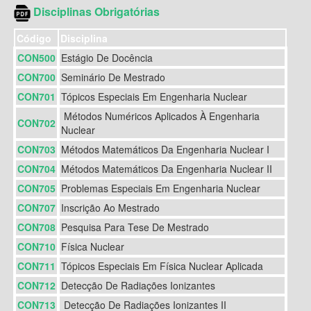
Disciplinas Obrigatórias
Código
Disciplina
CON500
Estágio De Docência
CON700
Seminário De Mestrado
CON701
Tópicos Especiais Em Engenharia Nuclear
Métodos Numéricos Aplicados À Engenharia
CON702
Nuclear
CON703
Métodos Matemáticos Da Engenharia Nuclear I
CON704
Métodos Matemáticos Da Engenharia Nuclear II
CON705
Problemas Especiais Em Engenharia Nuclear
CON707
Inscrição Ao Mestrado
CON708
Pesquisa Para Tese De Mestrado
CON710
Física Nuclear
CON711
Tópicos Especiais Em Física Nuclear Aplicada
CON712
Detecção De Radiações Ionizantes
CON713
Detecção De Radiações Ionizantes II