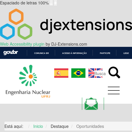
Espaciado de letras
100
%
Web Accessibility plugin
by DJ-Extensions.com
COMUNICA BR
ACESSO À INFORMAÇÃO
PARTICIPE
LEGISL
IR
PARA
O
CONTEÚDO
Está aquí:
Inicio
Destaque
Oportunidades