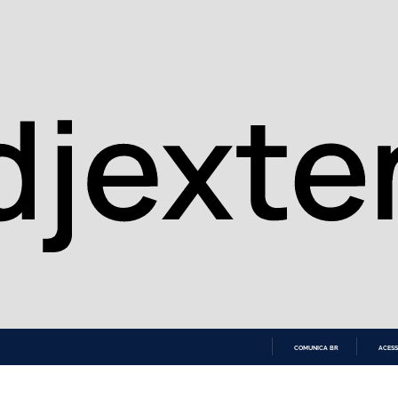
COMUNICA BR
ACESS
IR
PARA
O