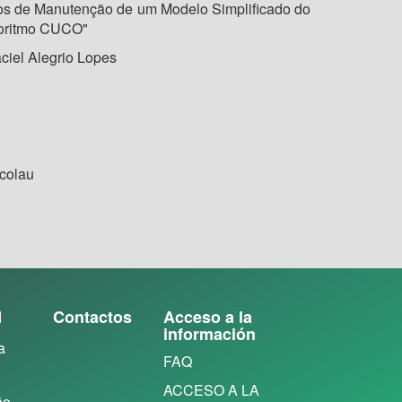
os de Manutenção de um Modelo Simplificado do
goritmo CUCO"
ciel Alegrio Lopes
icolau
N
Contactos
Acceso a la
información
a
FAQ
ACCESO A LA
ão