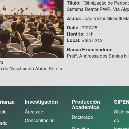
Título:
"Otimização de Period
Sistema Reator PWR, Via Al
Aluna:
João Victor Gioseffi Ma
Data:
17/07/25
Horário:
11h
Local:
Sala I-213
Banca Examinadora:
Profª. Andressa dos Santos N
ru
io do Nascimento Abreu Pereira
ñanza
Investigación
Producción
SIPE
Académica
ado
Áreas de
Sistem
Doctorado
Concentración
de
rado
Maestria
Inscriç