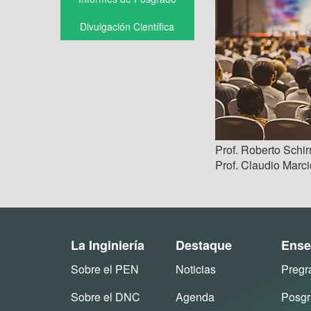
Divulgación Científica
Prof. Roberto Schir
Prof. Claudio Marc
La Inginiería
Destaque
Ense
Sobre el PEN
Noticias
Pregr
Sobre el DNC
Agenda
Posg