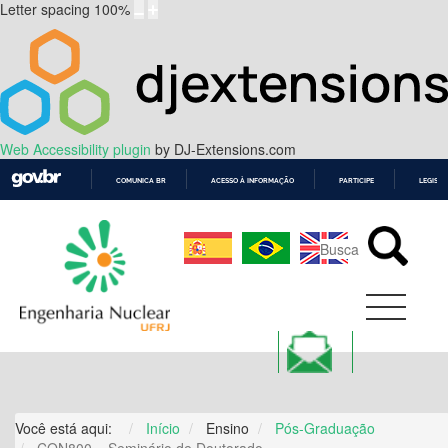
Letter spacing
100
%
Web Accessibility plugin
by DJ-Extensions.com
COMUNICA BR
ACESSO À INFORMAÇÃO
PARTICIPE
LEGISL
IR
PARA
O
CONTEÚDO
Você está aqui:
Início
Ensino
Pós-Graduação
CON800 – Seminário de Doutorado