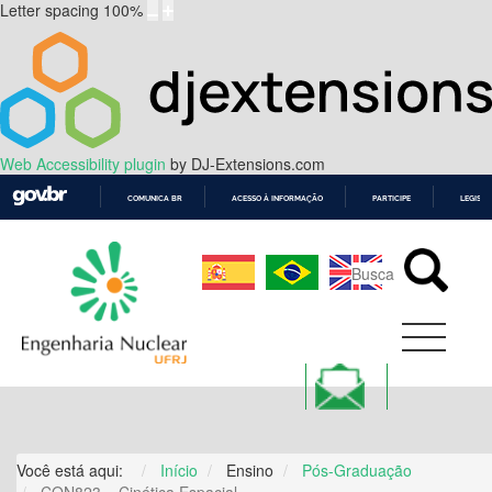
Letter spacing
100
%
Web Accessibility plugin
by DJ-Extensions.com
COMUNICA BR
ACESSO À INFORMAÇÃO
PARTICIPE
LEGISL
IR
PARA
O
CONTEÚDO
Você está aqui:
Início
Ensino
Pós-Graduação
CON823 – Cinética Espacial