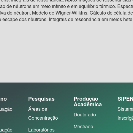
ção de nêutrons em meio infinito e em equilíbrio térmico. Espect
tiva do nêutron. Modelo de Wigner-Wilkins. Cálculo de célula 
e escape dos nêutrons. Integrais de ressonância em meios het
ino
Pesquisas
Produção
SIPE
Acadêmica
uação
Áreas de
Sistem
Doutorado
Concentração
Inscriç
Mestrado
uação
Laboratórios