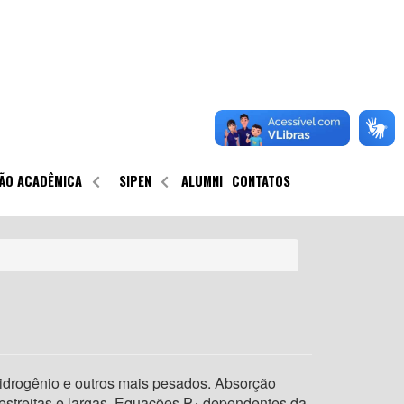
ÃO ACADÊMICA
SIPEN
ALUMNI
CONTATOS
idrogênio e outros mais pesados. Absorção
estreitas e largas. Equações P
dependentes da