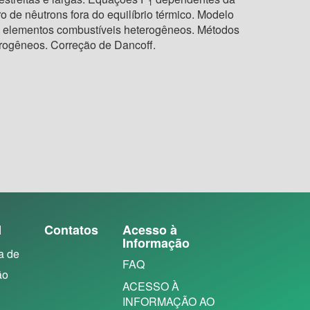
1
ro de nêutrons fora do equilíbrio térmico. Modelo
de elementos combustíveis heterogêneos. Métodos
erogêneos. Correção de Dancoff.
N
Contatos
Acesso à
Informação
a de
FAQ
ão
ACESSO À
INFORMAÇÃO AO