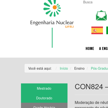
HOME
A ENG
Você está aqui:
Início
Ensino
Pós-Gradu
CON824 – 
Mestrado
Doutorado
Moderação de nêutr
ressonante de nêut
Grade Horária