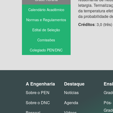
letargia. Termaliza
Calendário Acadêmico
da temperatura efe
da probabilidade d
Normas e Regulamentos
Créditos
: 3,0 (três)
Edital de Seleção
Comissões
Colegiado PEN/DNC
A Engenharia
Destaque
Ens
Sobre o PEN
Notícias
Grad
Sobre o DNC
Agenda
Pós-
Grad
Pessoal
Vídeos