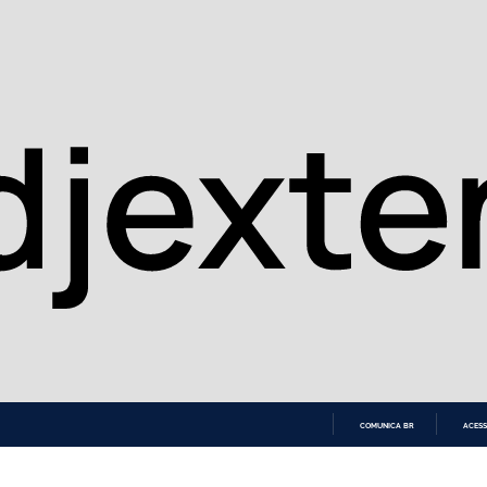
COMUNICA BR
ACESS
IR
PARA
O