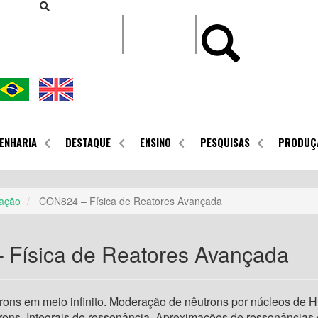
CONTEÚDO
ENHARIA
DESTAQUE
ENSINO
PESQUISAS
PRODUÇ
ação
CON824 – Física de Reatores Avançada
Física de Reatores Avançada
ons em meio infinito. Moderação de nêutrons por núcleos de H
rons. Integrais de ressonância. Aproximações de ressonâncias 