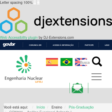
Letter spacing
100
%
Web Accessibility plugin
by DJ-Extensions.com
COMUNICA BR
ACESSO À INFORMAÇÃO
PARTICIPE
LEGISL
IR
PARA
O
CONTEÚDO
Você está aqui:
Início
Ensino
Pós-Graduação
CON826 – Análise Funcional Aplicada I