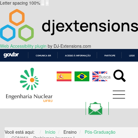
Letter spacing
100
%
Web Accessibility plugin
by DJ-Extensions.com
COMUNICA BR
ACESSO À INFORMAÇÃO
PARTICIPE
LEGISL
IR
PARA
O
CONTEÚDO
Você está aqui:
Início
Ensino
Pós-Graduação
CON853 – Problemas Inversos I