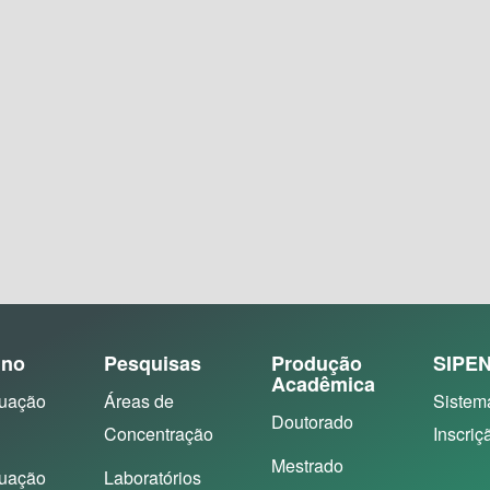
ino
Pesquisas
Produção
SIPE
Acadêmica
uação
Áreas de
Sistem
Doutorado
Concentração
Inscriç
Mestrado
uação
Laboratórios