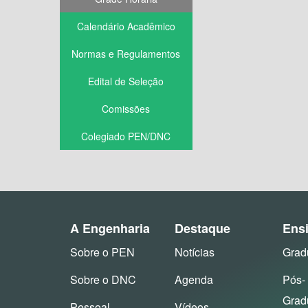
Calendário Acadêmico
Normas e Regulamentos
Edital de Seleção
Comissões
Colegiado PEN/DNC
A Engenharia
Destaque
Ens
Sobre o PEN
Notícias
Grad
Sobre o DNC
Agenda
Pós-
Grad
Pessoal
Vídeos