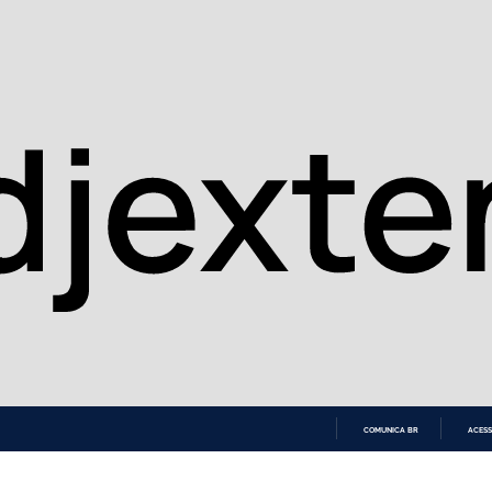
COMUNICA BR
ACESS
IR
PARA
O