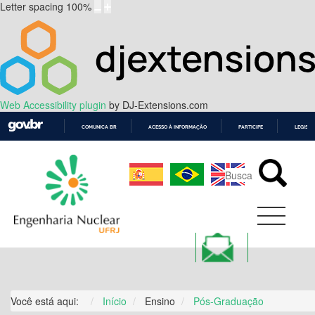
Letter spacing
100
%
Web Accessibility plugin
by DJ-Extensions.com
COMUNICA BR
ACESSO À INFORMAÇÃO
PARTICIPE
LEGISL
IR
PARA
O
CONTEÚDO
Você está aqui:
Início
Ensino
Pós-Graduação