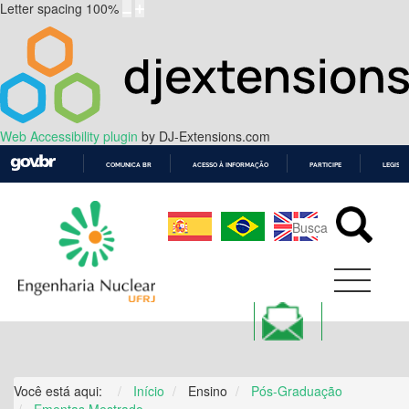
Letter spacing
100
%
Web Accessibility plugin
by DJ-Extensions.com
COMUNICA BR
ACESSO À INFORMAÇÃO
PARTICIPE
LEGISL
IR
PARA
O
CONTEÚDO
Você está aqui:
Início
Ensino
Pós-Graduação
Ementas Mestrado