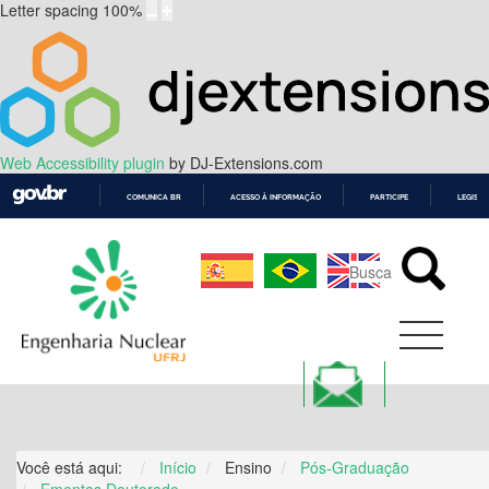
Letter spacing
100
%
Web Accessibility plugin
by DJ-Extensions.com
COMUNICA BR
ACESSO À INFORMAÇÃO
PARTICIPE
LEGISL
IR
PARA
O
CONTEÚDO
Você está aqui:
Início
Ensino
Pós-Graduação
Ementas Doutorado