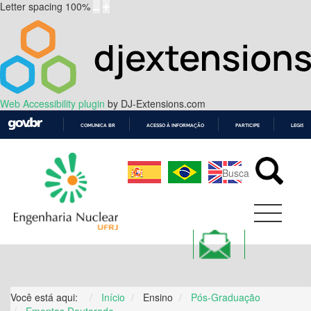
Letter spacing
100
%
Web Accessibility plugin
by DJ-Extensions.com
COMUNICA BR
ACESSO À INFORMAÇÃO
PARTICIPE
LEGISL
IR
PARA
O
CONTEÚDO
Você está aqui:
Início
Ensino
Pós-Graduação
Ementas Doutorado