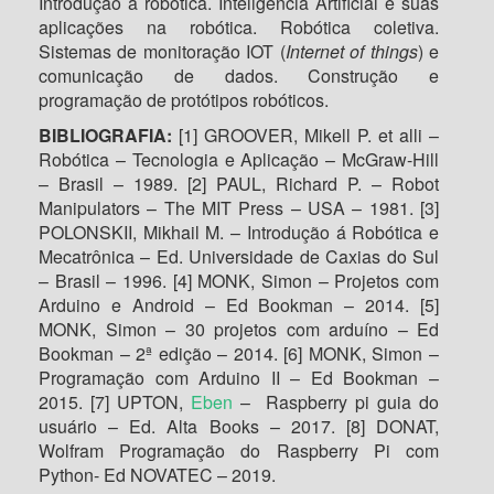
Introdução à robótica. Inteligência Artificial e suas
aplicações na robótica. Robótica coletiva.
Sistemas de monitoração IOT (
Internet of things
) e
comunicação de dados. Construção e
programação de protótipos robóticos.
BIBLIOGRAFIA:
[1] GROOVER, Mikell P. et alli –
Robótica – Tecnologia e Aplicação – McGraw-Hill
– Brasil – 1989. [2] PAUL, Richard P. – Robot
Manipulators – The MIT Press – USA – 1981. [3]
POLONSKII, Mikhail M. – Introdução á Robótica e
Mecatrônica – Ed. Universidade de Caxias do Sul
– Brasil – 1996. [4] MONK, Simon – Projetos com
Arduino e Android – Ed Bookman – 2014. [5]
MONK, Simon – 30 projetos com arduíno – Ed
Bookman – 2ª edição – 2014. [6] MONK, Simon –
Programação com Arduino II – Ed Bookman –
2015. [7] UPTON,
Eben
– Raspberry pi guia do
usuário – Ed. Alta Books – 2017. [8] DONAT,
Wolfram Programação do Raspberry Pi com
Python- Ed NOVATEC – 2019.