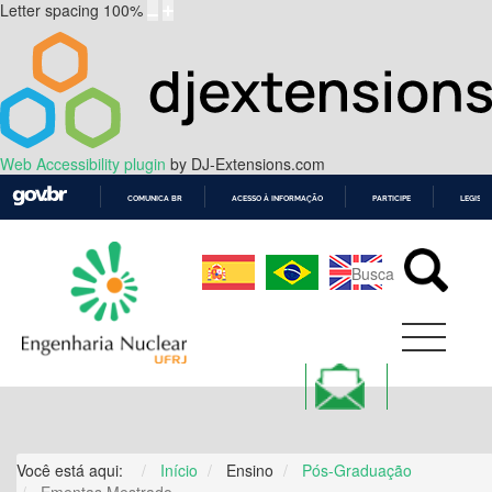
Letter spacing
100
%
Web Accessibility plugin
by DJ-Extensions.com
COMUNICA BR
ACESSO À INFORMAÇÃO
PARTICIPE
LEGISL
IR
PARA
O
CONTEÚDO
Você está aqui:
Início
Ensino
Pós-Graduação
Ementas Mestrado