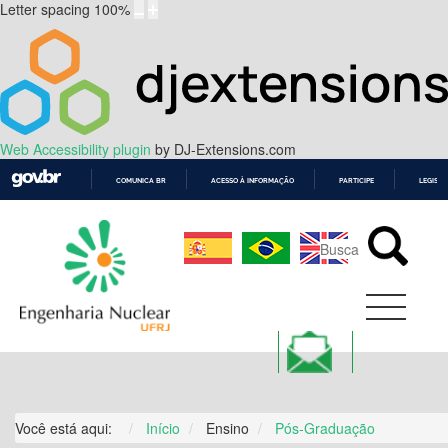
Letter spacing
100
%
Web Accessibility plugin
by DJ-Extensions.com
COMUNICA BR
ACESSO À INFORMAÇÃO
PARTICIPE
LEGISL
IR
PARA
O
CONTEÚDO
Você está aqui:
Início
Ensino
Pós-Graduação