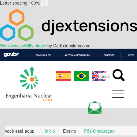
Letter spacing
100
%
Web Accessibility plugin
by DJ-Extensions.com
COMUNICA BR
ACESSO À INFORMAÇÃO
PARTICIPE
LEGISL
IR
PARA
O
CONTEÚDO
Você está aqui:
Início
Ensino
Pós-Graduação