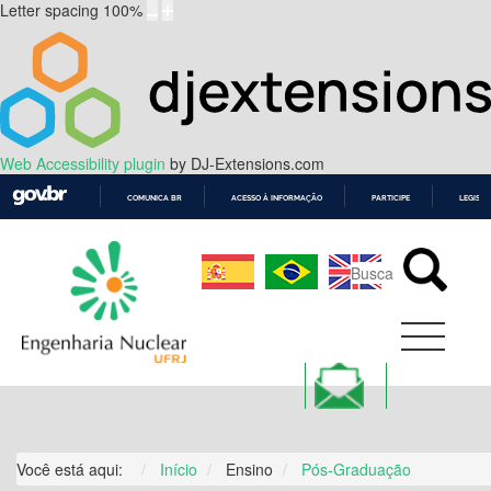
Letter spacing
100
%
Web Accessibility plugin
by DJ-Extensions.com
COMUNICA BR
ACESSO À INFORMAÇÃO
PARTICIPE
LEGISL
IR
PARA
O
CONTEÚDO
Você está aqui:
Início
Ensino
Pós-Graduação