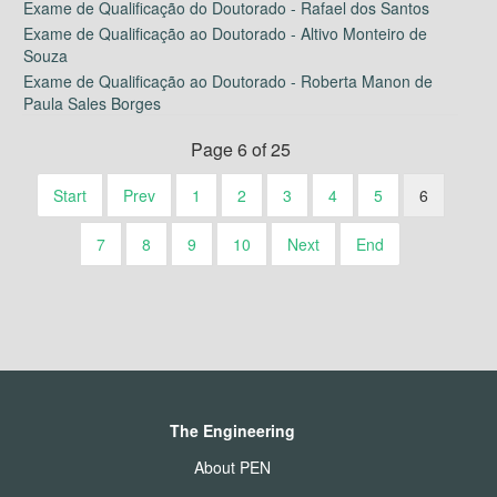
Exame de Qualificação do Doutorado - Rafael dos Santos
Exame de Qualificação ao Doutorado - Altivo Monteiro de
Souza
Exame de Qualificação ao Doutorado - Roberta Manon de
Paula Sales Borges
Page 6 of 25
Start
Prev
1
2
3
4
5
6
7
8
9
10
Next
End
The Engineering
About PEN