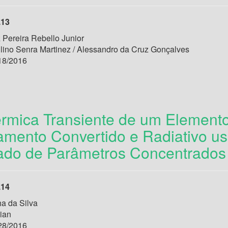
.13
 Pereira Rebello Junior
ilino Senra Martinez / Alessandro da Cruz Gonçalves
18/2016
érmica Transiente de um Elemento
amento Convertido e Radiativo u
ado de Parâmetros Concentrados
.14
a da Silva
ian
28/2016