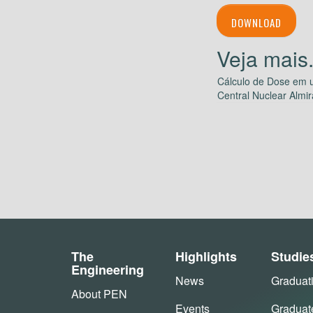
DOWNLOAD
Cálculo de Dose em u
Central Nuclear Almir
The
Highlights
Studie
Engineering
News
Graduat
About PEN
Events
Graduat