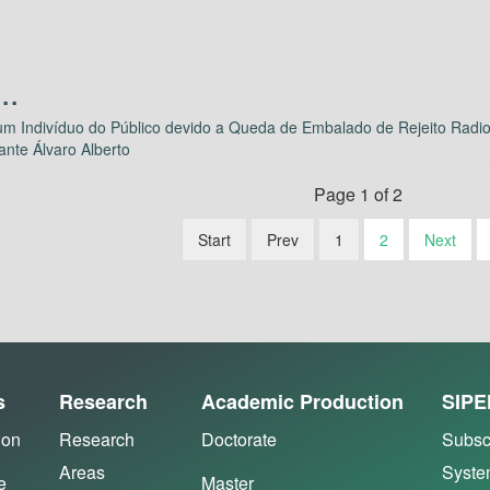
m Indivíduo do Público devido a Queda de Embalado de Rejeito Radioa
ante Álvaro Alberto
Page 1 of 2
Start
Prev
1
2
Next
s
Research
Academic Production
SIPE
ion
Research
Doctorate
Subsc
Areas
Syst
e
Master