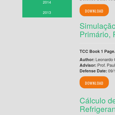
2014
DOWNLOAD
2013
Simulaçã
Primário,
TCC Book 1 Page
Author:
Leonardo 
Advisor:
Prof. Pau
Defense Date:
09/
DOWNLOAD
Cálculo d
Refrigera