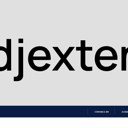
COMUNICA BR
ACESS
IR
PARA
O