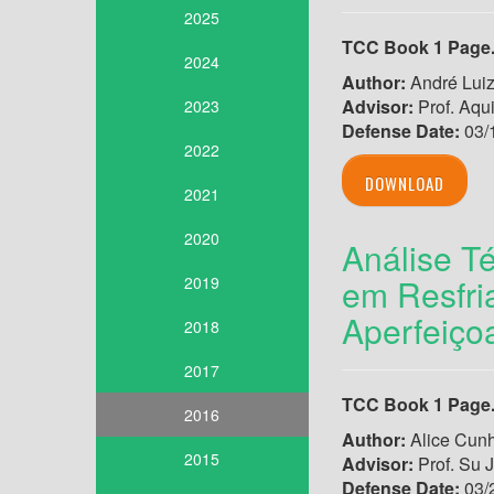
2025
TCC Book 1 Page
2024
Author:
André Luiz
Advisor:
Prof. Aqu
2023
Defense Date:
03/
2022
DOWNLOAD
2021
2020
Análise T
em Resfri
2019
Aperfeiço
2018
2017
TCC Book 1 Page
2016
Author:
Alice Cunh
2015
Advisor:
Prof. Su J
Defense Date:
03/