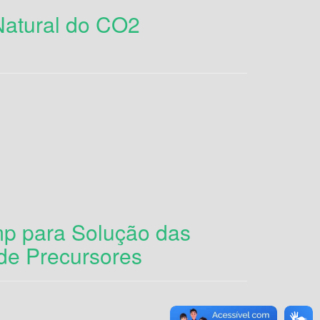
atural do CO2
p para Solução das
de Precursores