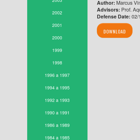
2003
Author:
Marcus Vin
Advisors:
Prof. Aq
2002
Defense Date:
02/
2001
DOWNLOAD
2000
1999
1998
1996 a 1997
1994 a 1995
1992 a 1993
1990 a 1991
1986 a 1989
1984 a 1985