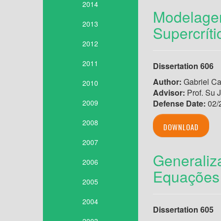
2014
Modelagem
2013
Supercríti
2012
2011
Dissertation 606
Author:
Gabriel Ca
2010
Advisor:
Prof. Su J
2009
Defense Date:
02/
2008
DOWNLOAD
2007
Generaliz
2006
Equações 
2005
2004
Dissertation 605