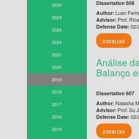
Dissertation 608
2025
Author:
Luan Ferre
2023
Advisor:
Prof. Ric
Defense Date:
02/
2024
DOWNLOAD
2022
2021
Análise d
2020
Balanço e
2019
2018
Dissertation 607
Author:
Natasha M
2017
Advisor:
Prof. Su J
Defense Date:
02/
2016
2015
DOWNLOAD