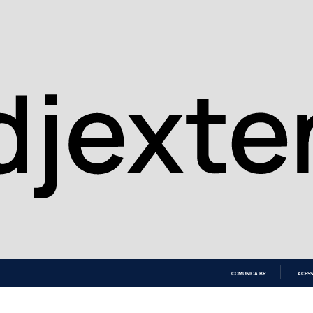
COMUNICA BR
ACESS
IR
PARA
O