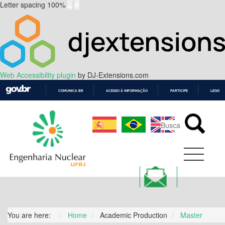
Letter spacing
100
%
Web Accessibility plugin
by DJ-Extensions.com
COMUNICA BR
ACESSO À INFORMAÇÃO
PARTICIPE
LEGISL
IR
PARA
O
CONTEÚDO
You are here:
Home
Academic Production
Master