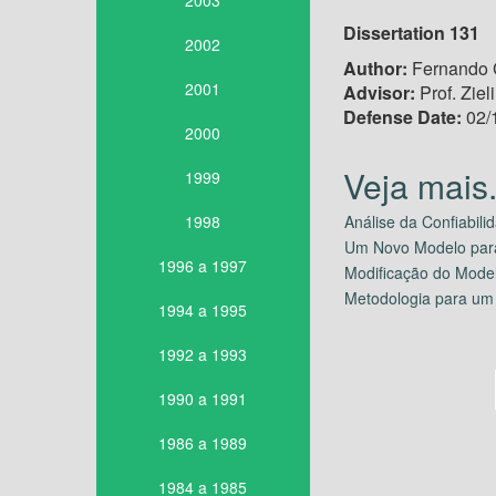
2003
Dissertation 131
2002
Author:
Fernando C
2001
Advisor:
Prof. Ziel
Defense Date:
02/
2000
1999
1998
Análise da Confiabili
Um Novo Modelo para
1996 a 1997
Modificação do Model
Metodologia para um 
1994 a 1995
1992 a 1993
1990 a 1991
1986 a 1989
1984 a 1985