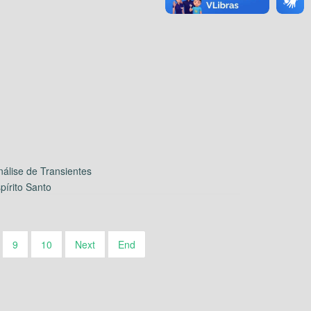
álise de Transientes
írito Santo
9
10
Next
End