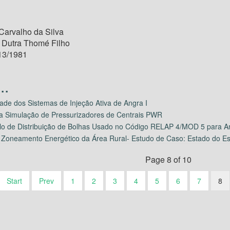
arvalho da Silva
i Dutra Thomé Filho
13/1981
dade dos Sistemas de Injeção Ativa de Angra I
 Simulação de Pressurizadores de Centrais PWR
o de Distribuição de Bolhas Usado no Código RELAP 4/MOD 5 para An
Zoneamento Energético da Área Rural- Estudo de Caso: Estado do Esp
Page 8 of 10
Start
Prev
1
2
3
4
5
6
7
8