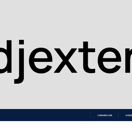
COMUNICA BR
ACESS
IR
PARA
O