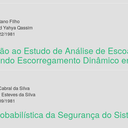
tano Filho
d Yahya Qassim
22/1981
ção ao Estudo de Análise de Esco
ndo Escorregamento Dinâmico en
Cabral da Silva
 Esteves da Silva
09/1981
robabilística da Segurança do Si
I