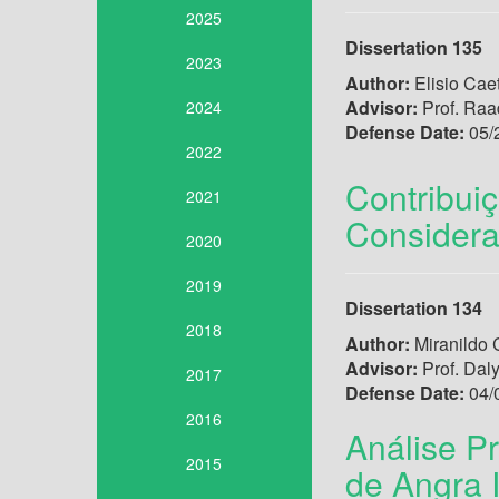
2025
Dissertation 135
2023
Author:
Elisio Cae
Advisor:
Prof. Raa
2024
Defense Date:
05/
2022
Contribui
2021
Considera
2020
2019
Dissertation 134
2018
Author:
Miranildo 
Advisor:
Prof. Daly
2017
Defense Date:
04/
2016
Análise P
2015
de Angra 