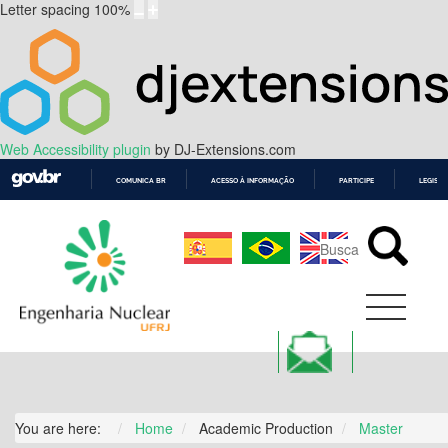
Letter spacing
100
%
Web Accessibility plugin
by DJ-Extensions.com
COMUNICA BR
ACESSO À INFORMAÇÃO
PARTICIPE
LEGISL
IR
PARA
O
CONTEÚDO
You are here:
Home
Academic Production
Master