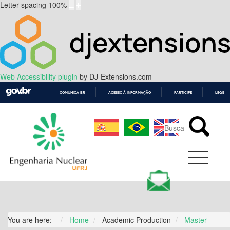
Letter spacing
100
%
Web Accessibility plugin
by DJ-Extensions.com
COMUNICA BR
ACESSO À INFORMAÇÃO
PARTICIPE
LEGISL
IR
PARA
O
CONTEÚDO
You are here:
Home
Academic Production
Master