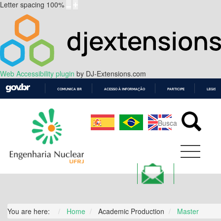
Letter spacing
100
%
Web Accessibility plugin
by DJ-Extensions.com
COMUNICA BR
ACESSO À INFORMAÇÃO
PARTICIPE
LEGISL
IR
PARA
O
CONTEÚDO
You are here:
Home
Academic Production
Master