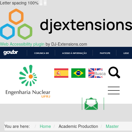
Letter spacing
100
%
Web Accessibility plugin
by DJ-Extensions.com
COMUNICA BR
ACESSO À INFORMAÇÃO
PARTICIPE
LEGISL
IR
PARA
O
CONTEÚDO
You are here:
Home
Academic Production
Master