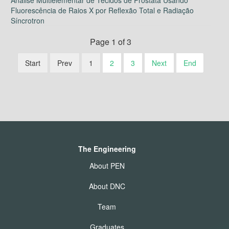
Fluorescência de Raios X por Reflexão Total e Radiação
Síncrotron
Page 1 of 3
Start
Prev
1
2
3
Next
End
The Engineering
About PEN
About DNC
Team
Graduates