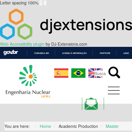
Letter spacing
100
%
Web Accessibility plugin
by DJ-Extensions.com
COMUNICA BR
ACESSO À INFORMAÇÃO
PARTICIPE
LEGISL
IR
PARA
O
CONTEÚDO
You are here:
Home
Academic Production
Master