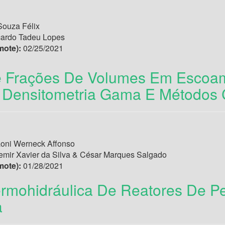
Souza Félix
cardo Tadeu Lopes
mote):
02/25/2021
 Frações De Volumes Em Escoam
o Densitometria Gama E Métodos
oni Werneck Affonso
emir Xavier da Silva & César Marques Salgado
mote):
01/28/2021
ermohidráulica De Reatores De 
a