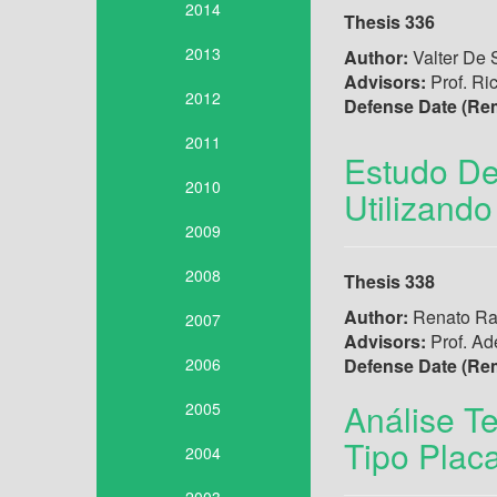
2014
Thesis 336
2013
Author:
Valter De 
Advisors:
Prof. Ri
2012
Defense Date (Re
2011
Estudo De
2010
Utilizand
2009
2008
Thesis 338
Author:
Renato Ra
2007
Advisors:
Prof. Ad
2006
Defense Date (Re
Análise T
2005
Tipo Plac
2004