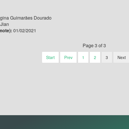
gina Guimarães Dourado
 Jian
mote):
01/02/2021
Page 3 of 3
Start
Prev
1
2
3
Next