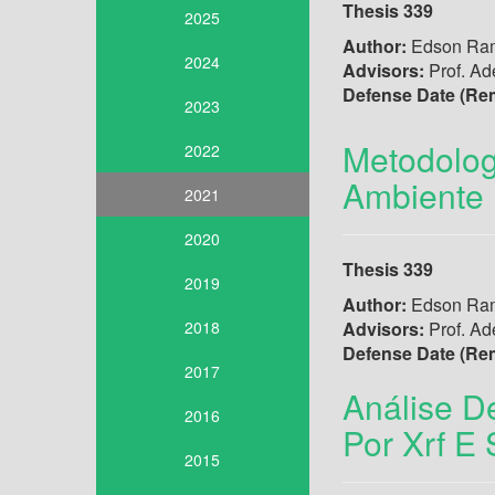
Thesis 339
2025
Author:
Edson Ram
2024
Advisors:
Prof. Ad
Defense Date (Re
2023
Metodolog
2022
Ambiente 
2021
2020
Thesis 339
2019
Author:
Edson Ram
2018
Advisors:
Prof. Ad
Defense Date (Re
2017
Análise D
2016
Por Xrf E
2015