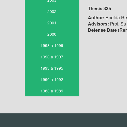
2003
Thesis 335
2002
Author:
Eneida Re
2001
Advisors:
Prof. Su
Defense Date (Re
2000
1998 a 1999
1996 a 1997
1993 a 1995
1990 a 1992
1983 a 1989