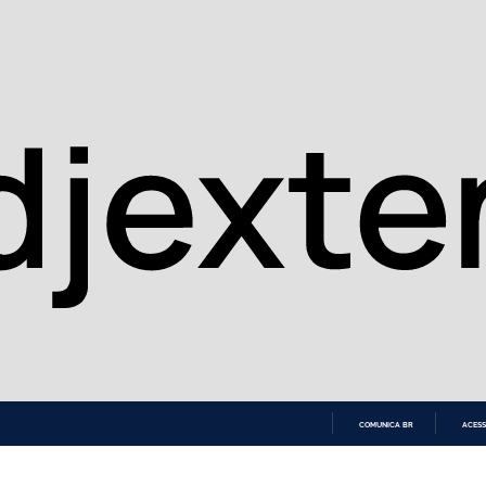
COMUNICA BR
ACESS
IR
PARA
O