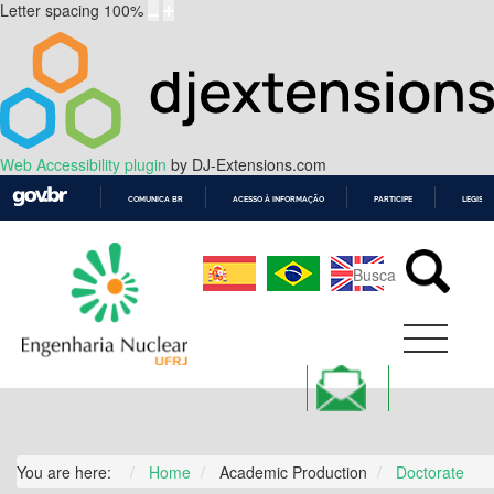
Letter spacing
100
%
Web Accessibility plugin
by DJ-Extensions.com
COMUNICA BR
ACESSO À INFORMAÇÃO
PARTICIPE
LEGISL
IR
PARA
O
CONTEÚDO
You are here:
Home
Academic Production
Doctorate