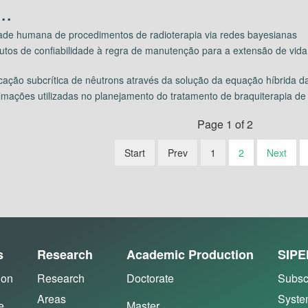
idade humana de procedimentos de radioterapia via redes bayesianas
utos de confiabilidade à regra de manutenção para a extensão de vida 
cação subcrítica de nêutrons através da solução da equação híbrida d
imações utilizadas no planejamento do tratamento de braquiterapia de 
Page 1 of 2
Start
Prev
1
2
Next
s
Research
Academic Production
SIPE
ion
Research
Doctorate
Subsc
Areas
Syst
e
Master