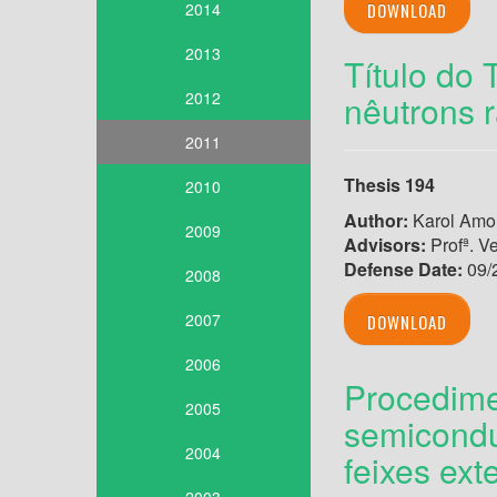
2014
DOWNLOAD
2013
Título do
2012
nêutrons 
2011
Thesis 194
2010
Author:
Karol Amon
2009
Advisors:
Profª. V
Defense Date:
09/
2008
2007
DOWNLOAD
2006
Procedime
2005
semicondu
2004
feixes ext