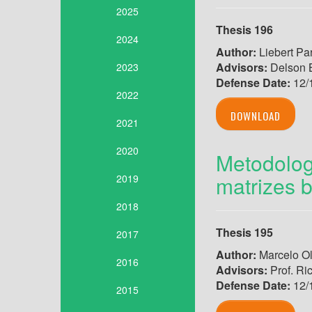
2025
Thesis 196
2024
Author:
Liebert Pa
Advisors:
Delson 
2023
Defense Date:
12/
2022
DOWNLOAD
2021
2020
Metodolog
matrizes b
2019
2018
Thesis 195
2017
Author:
Marcelo Ol
2016
Advisors:
Prof. Ri
Defense Date:
12/
2015