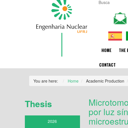
HOME
THE 
CONTACT
You are here:
Home
Academic Production
Microtomo
Thesis
por luz sí
microestr
2026