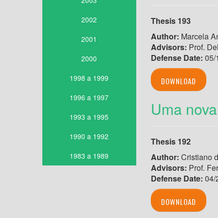
2003
2002
Thesis 193
Author:
Marcela An
2001
Advisors:
Prof. De
Defense Date:
05/
2000
1998 a 1999
DOWNLOAD
1996 a 1997
Uma nova 
1993 a 1995
1990 a 1992
Thesis 192
1983 a 1989
Author:
Cristiano d
Advisors:
Prof. Fe
Defense Date:
04/
DOWNLOAD