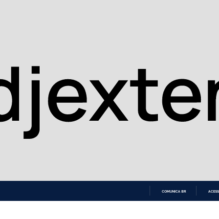
COMUNICA BR
ACESS
IR
PARA
O