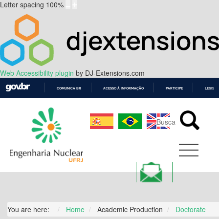
Letter spacing
100
%
Web Accessibility plugin
by DJ-Extensions.com
COMUNICA BR
ACESSO À INFORMAÇÃO
PARTICIPE
LEGISL
IR
PARA
O
CONTEÚDO
You are here:
Home
Academic Production
Doctorate