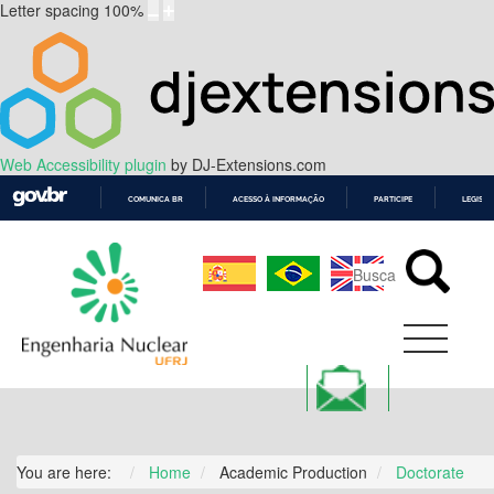
Letter spacing
100
%
Web Accessibility plugin
by DJ-Extensions.com
COMUNICA BR
ACESSO À INFORMAÇÃO
PARTICIPE
LEGISL
IR
PARA
O
CONTEÚDO
You are here:
Home
Academic Production
Doctorate