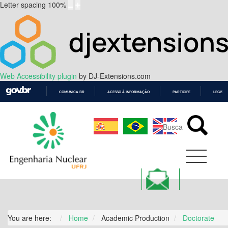
Letter spacing
100
%
Web Accessibility plugin
by DJ-Extensions.com
COMUNICA BR
ACESSO À INFORMAÇÃO
PARTICIPE
LEGISL
IR
PARA
O
CONTEÚDO
You are here:
Home
Academic Production
Doctorate