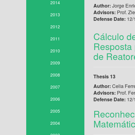
2014
Author:
Jorge Enr
Advisors:
Prof. Zi
2013
Defense Date:
12/
2012
Cálculo de
2011
Resposta 
2010
de Reator
2009
2008
Thesis 13
Author:
Celia Ferre
2007
Advisors:
Prof. Fe
2006
Defense Date:
12/
Reconheci
2005
Matemáti
2004