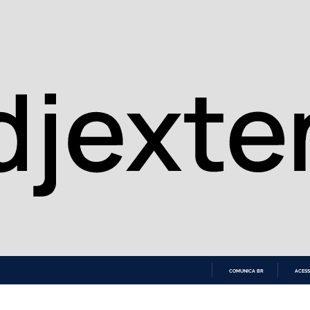
COMUNICA BR
ACESS
IR
PARA
O