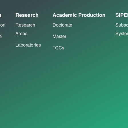
s
Research
Academic Production
SIPE
ion
Research
Doctorate
Subsc
Areas
Syst
e
Master
Laboratories
TCCs