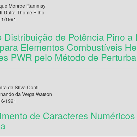
ique Monroe Rammsy
eli Dutra Thomé Filho
11/1991
 Distribuição de Potência Pino a 
para Elementos Combustíveis He
es PWR pelo Método de Perturb
ira da Silva Conti
rnando da Veiga Watson
16/1991
mento de Caracteres Numéricos 
ca