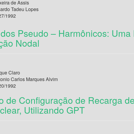
xeira de Assis
cardo Tadeu Lopes
27/1992
 dos Pseudo – Harmônicos: Uma
ação Nodal
que Claro
tonio Carlos Marques Alvim
20/1992
o de Configuração de Recarga d
clear, Utilizando GPT