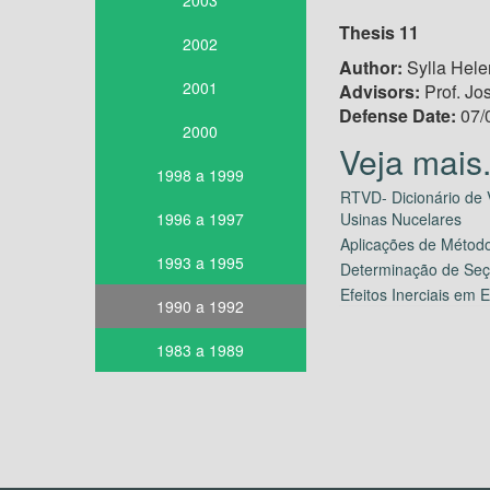
2003
Thesis 11
2002
Author:
Sylla Hele
2001
Advisors:
Prof. Jo
Defense Date:
07/
2000
1998 a 1999
RTVD- Dicionário de 
1996 a 1997
Usinas Nucelares
Aplicações de Método
1993 a 1995
Determinação de Seç
Efeitos Inerciais em
1990 a 1992
1983 a 1989