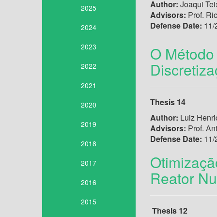
Author:
Joaqui Tei
2025
Advisors:
Prof. Ri
Defense Date:
11/
2024
2023
O Método
Discretiz
2022
2021
Thesis 14
2020
Author:
Luiz Henri
2019
Advisors:
Prof. An
Defense Date:
11/
2018
Otimizaçã
2017
Reator Nu
2016
2015
Thesis 12