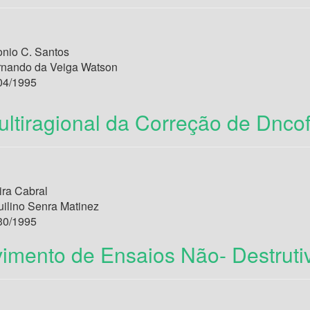
nio C. Santos
rnando da Veiga Watson
04/1995
ltiragional da Correção de Dncof
ira Cabral
uilino Senra Matinez
30/1995
imento de Ensaios Não- Destruti