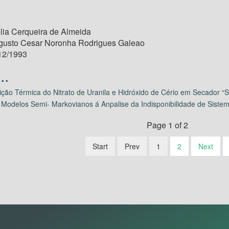
ia Cerqueira de Almeida
gusto Cesar Noronha Rodrigues Galeao
12/1993
ão Térmica do Nitrato de Uranila e Hidróxido de Cério em Secador “S
 Modelos Semi- Markovianos á Anpalise da Indisponibilidade de Siste
Page 1 of 2
Start
Prev
1
2
Next