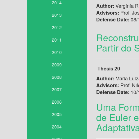
2014
Author:
Verginia R
Advisors:
Prof. Jo
2013
Defense Date:
08/
2012
Reconstruç
2011
Partir do
2010
2009
Thesis 20
2008
Author:
Maria Luiz
Advisors:
Prof. Ni
2007
Defense Date:
10/
2006
Uma Formu
de Euler 
2005
Adaptativ
2004