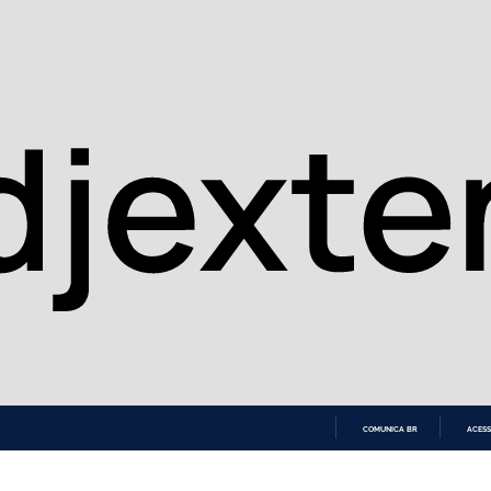
COMUNICA BR
ACESS
IR
PARA
O