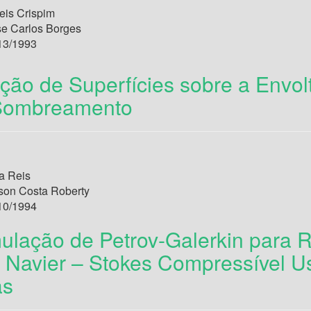
eis Crispim
se Carlos Borges
13/1993
ão de Superfícies sobre a Envolt
 Sombreamento
a Reis
lson Costa Roberty
10/1994
lação de Petrov-Galerkin para 
e Navier – Stokes Compressível 
as