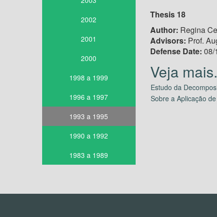
2003
Thesis 18
2002
Author:
Regina Cel
2001
Advisors:
Prof. Au
Defense Date:
08/
2000
1998 a 1999
Estudo da Decomposiç
1996 a 1997
Sobre a Aplicação de
1993 a 1995
1990 a 1992
1983 a 1989