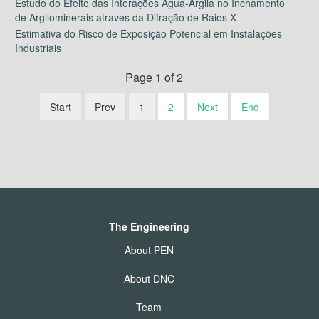
Estudo do Efeito das Interações Água-Argila no Inchamento
de Argilominerais através da Difração de Raios X
Estimativa do Risco de Exposição Potencial em Instalações
Industriais
Page 1 of 2
Start
Prev
1
2
Next
End
The Engineering
About PEN
About DNC
Team