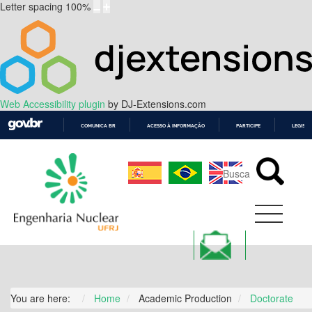
Letter spacing
100
%
Web Accessibility plugin
by DJ-Extensions.com
COMUNICA BR
ACESSO À INFORMAÇÃO
PARTICIPE
LEGISL
IR
PARA
O
CONTEÚDO
You are here:
Home
Academic Production
Doctorate