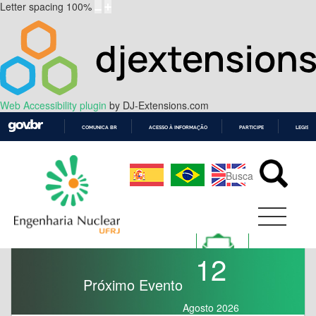
Letter spacing
100
%
Web Accessibility plugin
by DJ-Extensions.com
COMUNICA BR
ACESSO À INFORMAÇÃO
PARTICIPE
LEGISL
IR
PARA
O
CONTEÚDO
12
Próximo Evento
Agosto 2026