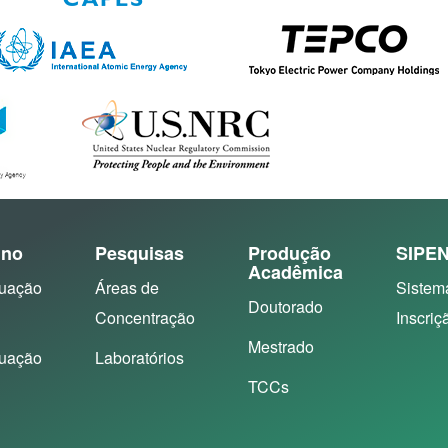
ino
Pesquisas
Produção
SIPE
Acadêmica
uação
Áreas de
Sistem
Doutorado
Concentração
Inscriç
Mestrado
uação
Laboratórios
TCCs