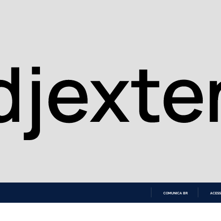
COMUNICA BR
ACESS
IR
PARA
O