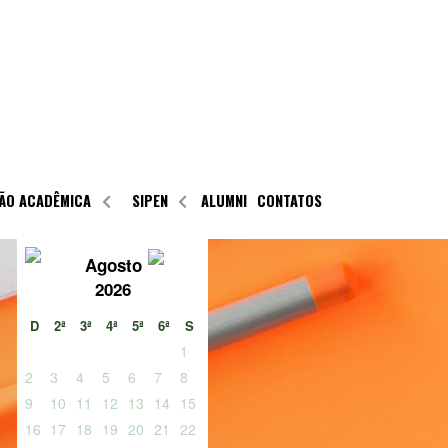
ÃO ACADÊMICA
SIPEN
ALUMNI
CONTATOS
Agosto
2026
D
2ª
3ª
4ª
5ª
6ª
S
1
2
3
4
5
6
7
8
9
10
11
12
13
14
15
16
17
18
19
20
21
22