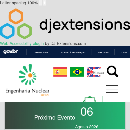
Letter spacing
100
%
Web Accessibility plugin
by DJ-Extensions.com
COMUNICA BR
ACESSO À INFORMAÇÃO
PARTICIPE
LEGISL
IR
PARA
O
CONTEÚDO
06
Próximo Evento
Agosto 2026